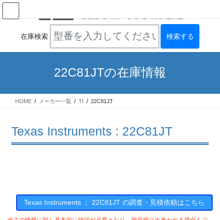
コ
ナ
ン
ビ
テ
ゲ
ン
ー
在庫検索
ツ
シ
へ
ョ
ス
ン
22C81JTの在庫情報
キ
に
ッ
移
プ
動
HOME
メーカー一覧
TI
22C81JT
Texas Instruments : 22C81JT
Texas Instruments ： 22C81JT の調査・見積依頼はこちら