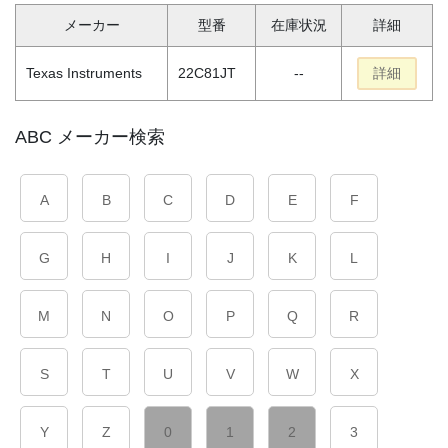
メーカー
型番
在庫状況
詳細
Texas Instruments
22C81JT
--
詳細
ABC メーカー検索
A
B
C
D
E
F
G
H
I
J
K
L
M
N
O
P
Q
R
S
T
U
V
W
X
Y
Z
0
1
2
3