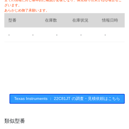
全ての情報に対し基本的に確認が必要となり、御見積り出来かねる場合もご
ざいます。
あらかじめ御了承願います。
型番
在庫数
在庫状況
情報日時
-
-
-
-
-
Texas Instruments ： 22C81JT の調査・見積依頼はこちら
類似型番