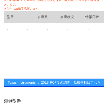
全ての情報に対し基本的に確認が必要となり、御見積り出来かねる場合もご
ざいます。
あらかじめ御了承願います。
型番
在庫数
在庫状況
情報日時
-
-
-
-
-
Texas Instruments ： 20L8-FCFN の調査・見積依頼はこちら
類似型番