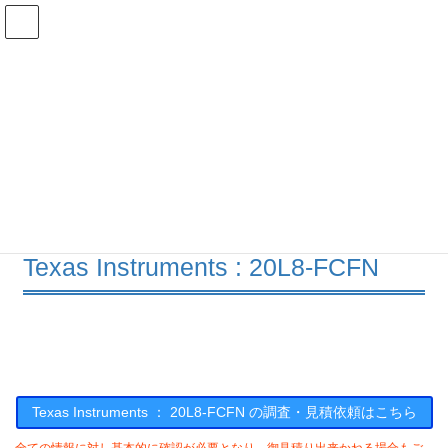
コ
ナ
ン
ビ
テ
ゲ
ン
ー
在庫検索
ツ
シ
へ
ョ
ス
ン
20L8-FCFNの在庫情報
キ
に
ッ
移
プ
動
HOME
メーカー一覧
TI
20L8FCFN
Texas Instruments : 20L8-FCFN
Texas Instruments ： 20L8-FCFN の調査・見積依頼はこちら