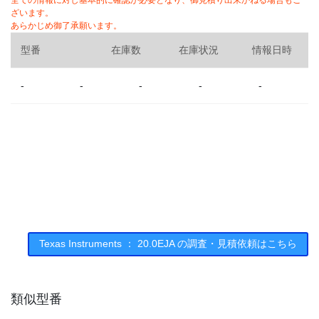
全ての情報に対し基本的に確認が必要となり、御見積り出来かねる場合もご
ざいます。
あらかじめ御了承願います。
型番
在庫数
在庫状況
情報日時
-
-
-
-
-
Texas Instruments ： 20.0EJA の調査・見積依頼はこちら
類似型番