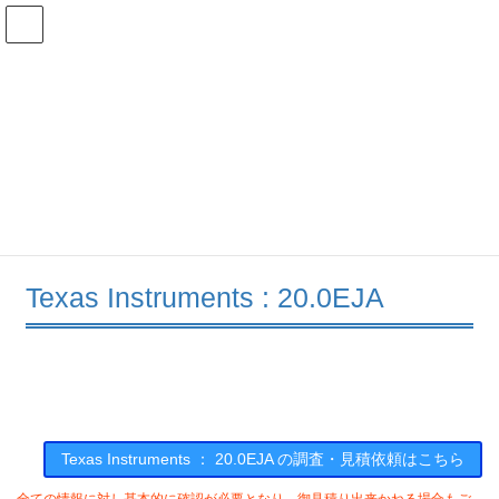
コ
ナ
ン
ビ
テ
ゲ
ン
ー
在庫検索
ツ
シ
へ
ョ
ス
ン
20.0EJAの在庫情報
キ
に
ッ
移
プ
動
HOME
メーカー一覧
TI
200EJA
Texas Instruments : 20.0EJA
Texas Instruments ： 20.0EJA の調査・見積依頼はこちら