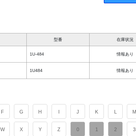
型番
在庫状況
1U-484
情報あり
1U484
情報あり
F
G
H
I
J
K
L
W
X
Y
Z
0
1
2
3