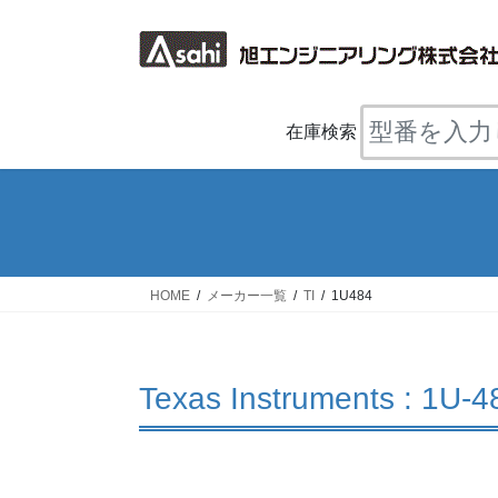
コ
ナ
ン
ビ
テ
ゲ
ン
ー
ツ
シ
在庫検索
へ
ョ
ス
ン
キ
に
ッ
移
プ
動
HOME
メーカー一覧
TI
1U484
Texas Instruments : 1U-4