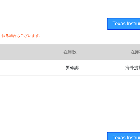
Texas In
かねる場合もございます。
在庫数
在庫
要確認
海外提
Texas In