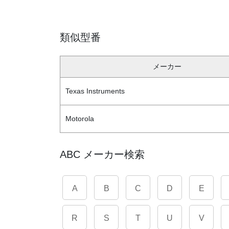
類似型番
メーカー
Texas Instruments
Motorola
ABC メーカー検索
A
B
C
D
E
R
S
T
U
V