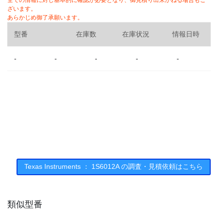
全ての情報に対し基本的に確認が必要となり、御見積り出来かねる場合もご
ざいます。
あらかじめ御了承願います。
型番
在庫数
在庫状況
情報日時
-
-
-
-
-
Texas Instruments ： 1S6012A の調査・見積依頼はこちら
類似型番