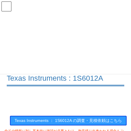
コ
ナ
ン
ビ
テ
ゲ
ン
ー
在庫検索
ツ
シ
へ
ョ
ス
ン
1S6012Aの在庫情報
キ
に
ッ
移
プ
動
HOME
メーカー一覧
TI
1S6012A
Texas Instruments : 1S6012A
Texas Instruments ： 1S6012A の調査・見積依頼はこちら