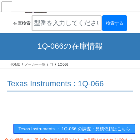
コ
ナ
ン
ビ
テ
ゲ
ン
ー
在庫検索
ツ
シ
へ
ョ
ス
ン
1Q-066の在庫情報
キ
に
ッ
移
プ
動
HOME
メーカー一覧
TI
1Q066
Texas Instruments : 1Q-066
Texas Instruments ： 1Q-066 の調査・見積依頼はこちら