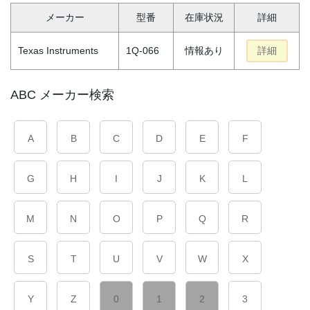
メーカー
型番
在庫状況
詳細
Texas Instruments
1Q-066
情報あり
詳細
ABC メーカー検索
A
B
C
D
E
F
G
H
I
J
K
L
M
N
O
P
Q
R
S
T
U
V
W
X
Y
Z
0
1
2
3