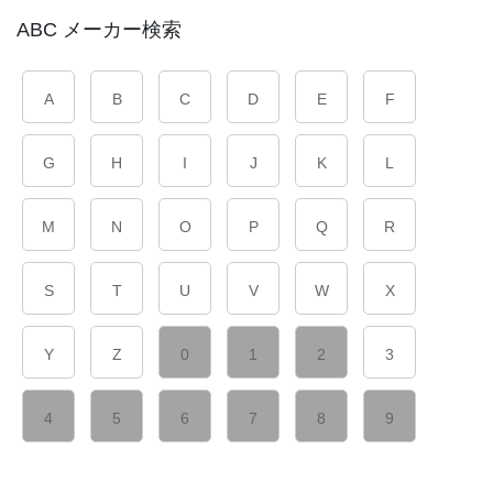
ABC メーカー検索
A
B
C
D
E
F
G
H
I
J
K
L
M
N
O
P
Q
R
S
T
U
V
W
X
Y
Z
0
1
2
3
4
5
6
7
8
9