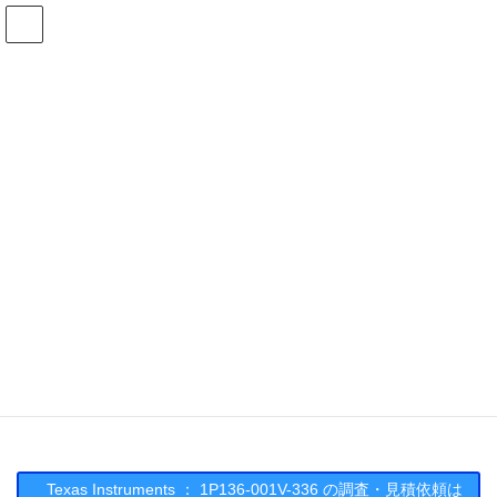
コ
ナ
ン
ビ
テ
ゲ
ン
ー
在庫検索
ツ
シ
へ
ョ
ス
ン
1P136-001V-336の在庫情報
キ
に
ッ
移
プ
動
HOME
メーカー一覧
TI
1P136001V336
Texas Instruments : 1P136-001V-
336
Texas Instruments ： 1P136-001V-336 の調査・見積依頼は