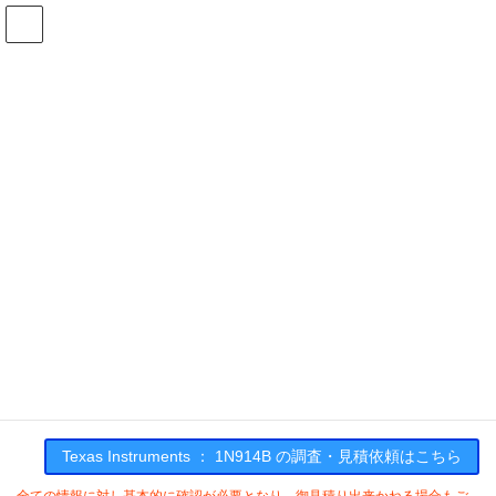
コ
ナ
ン
ビ
テ
ゲ
ン
ー
在庫検索
ツ
シ
へ
ョ
ス
ン
1N914Bの在庫情報
キ
に
ッ
移
プ
動
HOME
メーカー一覧
TI
1N914B
Texas Instruments : 1N914B
Texas Instruments ： 1N914B の調査・見積依頼はこちら