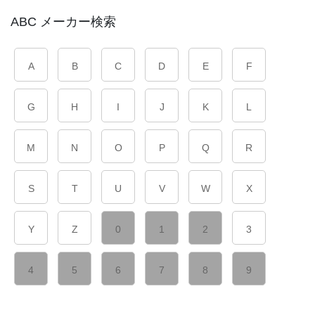
ABC メーカー検索
A
B
C
D
E
F
G
H
I
J
K
L
M
N
O
P
Q
R
S
T
U
V
W
X
Y
Z
0
1
2
3
4
5
6
7
8
9