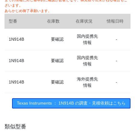
全ての情報に対し基本的に確認が必要となり、御見積り出来かねる場合もご
ざいます。
あらかじめ御了承願います。
型番
在庫数
在庫状況
情報日時
国内提携先
1N914B
要確認
-
情報
国内提携先
1N914B
要確認
-
情報
海外提携先
1N914B
要確認
-
情報
Texas Instruments ： 1N914B の調査・見積依頼はこちら
類似型番