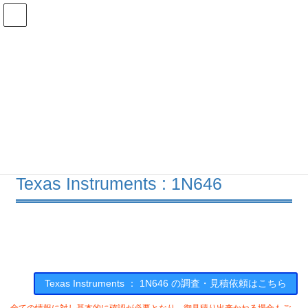
コ
ナ
ン
ビ
テ
ゲ
ン
ー
在庫検索
ツ
シ
へ
ョ
ス
ン
1N646の在庫情報
キ
に
ッ
移
プ
動
HOME
メーカー一覧
TI
1N646
Texas Instruments : 1N646
Texas Instruments ： 1N646 の調査・見積依頼はこちら