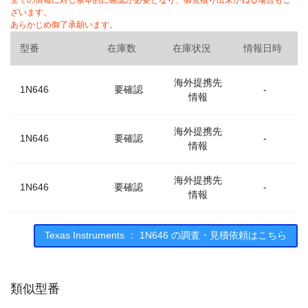
全ての情報に対し基本的に確認が必要となり、御見積り出来かねる場合もご
ざいます。
あらかじめ御了承願います。
型番
在庫数
在庫状況
情報日時
海外提携先
1N646
要確認
-
情報
海外提携先
1N646
要確認
-
情報
海外提携先
1N646
要確認
-
情報
海外提携先
Texas Instruments ： 1N646 の調査・見積依頼はこちら
1N646
要確認
-
情報
類似型番