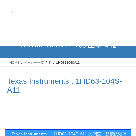
コ
ナ
ン
ビ
テ
ゲ
ン
ー
在庫検索
ツ
シ
へ
ョ
ス
ン
1HD63-104S-A11の在庫情報
キ
に
ッ
移
プ
動
HOME
メーカー一覧
TI
1HD63104SA11
Texas Instruments : 1HD63-104S-
A11
Texas Instruments ： 1HD63-104S-A11 の調査・見積依頼は