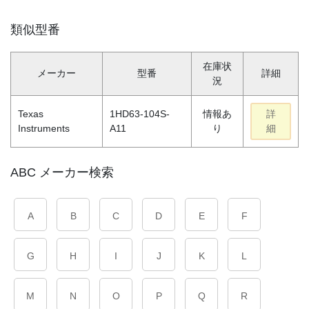
類似型番
在庫状
メーカー
型番
詳細
況
Texas
1HD63-104S-
情報あ
詳
Instruments
A11
り
細
ABC メーカー検索
A
B
C
D
E
F
G
H
I
J
K
L
M
N
O
P
Q
R