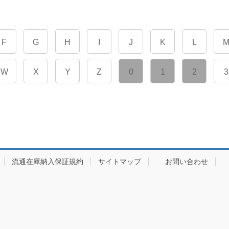
F
G
H
I
J
K
L
W
X
Y
Z
0
1
2
3
流通在庫納入保証規約
サイトマップ
お問い合わせ