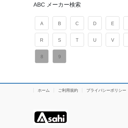
ABC メーカー検索
A
B
C
D
E
R
S
T
U
V
8
9
ホーム
ご利用規約
プライバシーポリシー