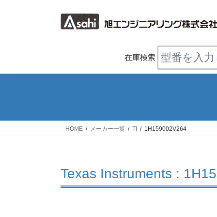
コ
ナ
ン
ビ
テ
ゲ
ン
ー
ツ
シ
在庫検索
へ
ョ
ス
ン
キ
に
ッ
移
プ
動
HOME
メーカー一覧
TI
1H159002V264
Texas Instruments : 1H1