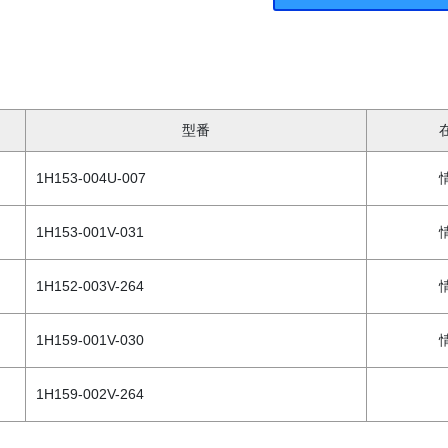
型番
1H153-004U-007
1H153-001V-031
1H152-003V-264
1H159-001V-030
1H159-002V-264