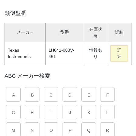
類似型番
在庫状
メーカー
型番
詳細
況
Texas
1H041-003V-
情報あ
詳
Instruments
461
り
細
ABC メーカー検索
A
B
C
D
E
F
G
H
I
J
K
L
M
N
O
P
Q
R