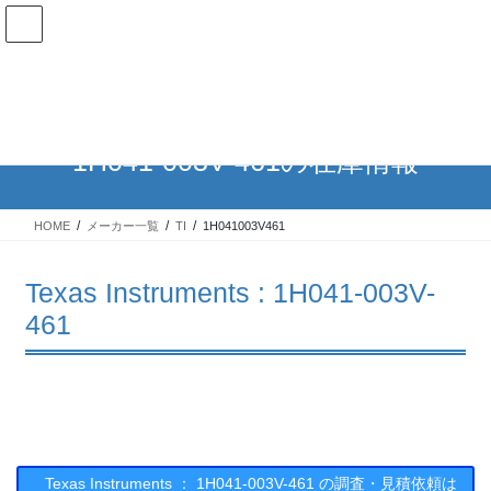
コ
ナ
ン
ビ
テ
ゲ
ン
ー
在庫検索
ツ
シ
へ
ョ
ス
ン
1H041-003V-461の在庫情報
キ
に
ッ
移
プ
動
HOME
メーカー一覧
TI
1H041003V461
Texas Instruments : 1H041-003V-
461
Texas Instruments ： 1H041-003V-461 の調査・見積依頼は