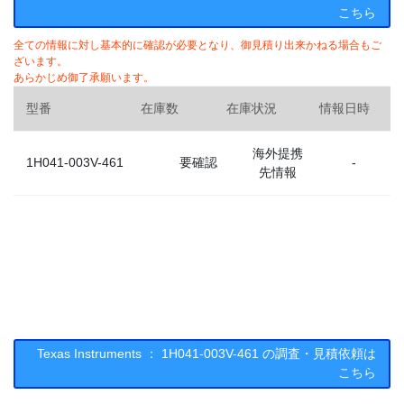
こちら
全ての情報に対し基本的に確認が必要となり、御見積り出来かねる場合もご
ざいます。
あらかじめ御了承願います。
型番
在庫数
在庫状況
情報日時
海外提携
1H041-003V-461
要確認
-
先情報
Texas Instruments ： 1H041-003V-461 の調査・見積依頼は
こちら