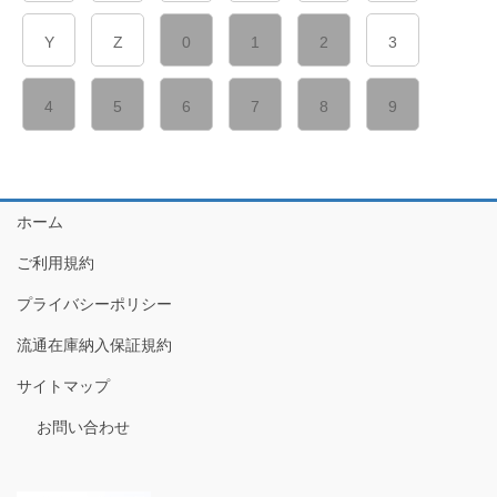
Y
Z
0
1
2
3
4
5
6
7
8
9
ホーム
ご利用規約
プライバシーポリシー
流通在庫納入保証規約
サイトマップ
お問い合わせ