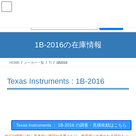
コ
ナ
ン
ビ
テ
ゲ
ン
ー
在庫検索
ツ
シ
へ
ョ
ス
ン
1B-2016の在庫情報
キ
に
ッ
移
プ
動
HOME
メーカー一覧
TI
1B2016
Texas Instruments : 1B-2016
Texas Instruments ： 1B-2016 の調査・見積依頼はこちら