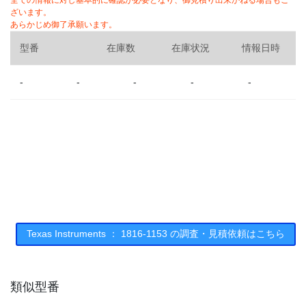
全ての情報に対し基本的に確認が必要となり、御見積り出来かねる場合もご
ざいます。
あらかじめ御了承願います。
型番
在庫数
在庫状況
情報日時
-
-
-
-
-
Texas Instruments ： 1816-1153 の調査・見積依頼はこちら
類似型番