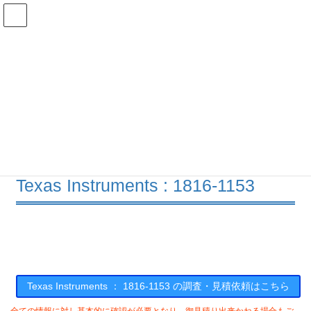
コ
ナ
ン
ビ
テ
ゲ
ン
ー
在庫検索
ツ
シ
へ
ョ
ス
ン
1816-1153の在庫情報
キ
に
ッ
移
プ
動
HOME
メーカー一覧
TI
18161153
Texas Instruments : 1816-1153
Texas Instruments ： 1816-1153 の調査・見積依頼はこちら