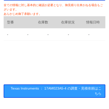
全ての情報に対し基本的に確認が必要となり、御見積り出来かねる場合もご
ざいます。
あらかじめ御了承願います。
型番
在庫数
在庫状況
情報日時
-
-
-
-
-
Texas Instruments ： 17AM023A5-4 の調査・見積依頼はこ
ちら