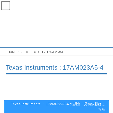
コ
ナ
ン
ビ
テ
ゲ
ン
ー
在庫検索
ツ
シ
へ
ョ
ス
ン
17AM023A5-4の在庫情報
キ
に
ッ
移
プ
動
HOME
メーカー一覧
TI
17AM023A54
Texas Instruments : 17AM023A5-4
Texas Instruments ： 17AM023A5-4 の調査・見積依頼はこ
ちら