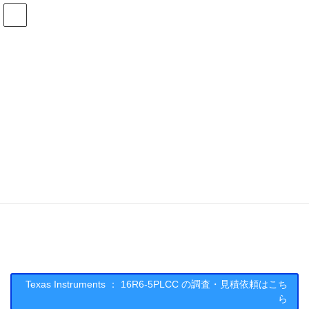
コ
ナ
ン
ビ
テ
ゲ
ン
ー
在庫検索
ツ
シ
へ
ョ
ス
ン
16R6-5PLCCの在庫情報
キ
に
ッ
移
プ
動
HOME
メーカー一覧
TI
16R65PLCC
Texas Instruments : 16R6-5PLCC
Texas Instruments ： 16R6-5PLCC の調査・見積依頼はこち
ら