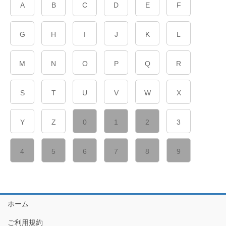
A
B
C
D
E
F
G
H
I
J
K
L
M
N
O
P
Q
R
S
T
U
V
W
X
Y
Z
0
1
2
3
4
5
6
7
8
9
ホーム
ご利用規約