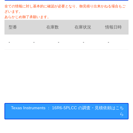
全ての情報に対し基本的に確認が必要となり、御見積り出来かねる場合もご
ざいます。
あらかじめ御了承願います。
型番
在庫数
在庫状況
情報日時
-
-
-
-
-
Texas Instruments ： 16R6-5PLCC の調査・見積依頼はこち
ら