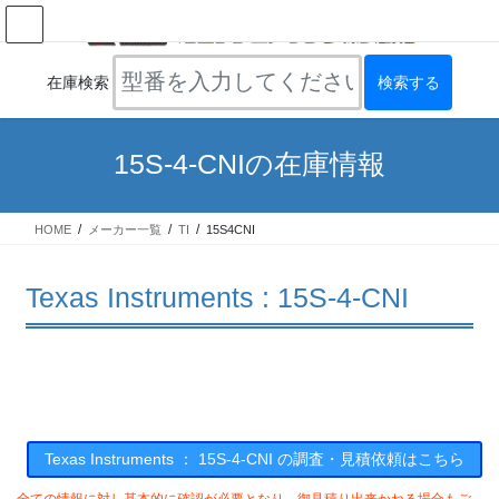
コ
ナ
ン
ビ
テ
ゲ
ン
ー
在庫検索
ツ
シ
へ
ョ
ス
ン
15S-4-CNIの在庫情報
キ
に
ッ
移
プ
動
HOME
メーカー一覧
TI
15S4CNI
Texas Instruments : 15S-4-CNI
Texas Instruments ： 15S-4-CNI の調査・見積依頼はこちら