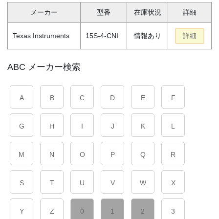
メーカー
型番
在庫状況
詳細
Texas Instruments
15S-4-CNI
情報あり
詳細
ABC メーカー検索
A
B
C
D
E
F
G
H
I
J
K
L
M
N
O
P
Q
R
S
T
U
V
W
X
Y
Z
0
1
2
3