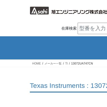
コ
ナ
ン
ビ
テ
ゲ
ン
ー
ツ
シ
在庫検索
へ
ョ
ス
ン
キ
に
ッ
移
プ
動
HOME
メーカー一覧
TI
13072UA747CN
Texas Instruments : 13