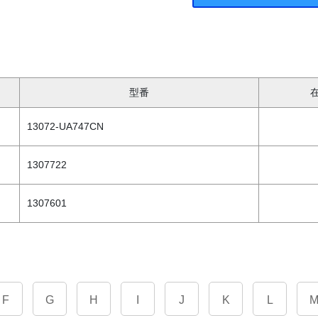
型番
13072-UA747CN
1307722
1307601
F
G
H
I
J
K
L