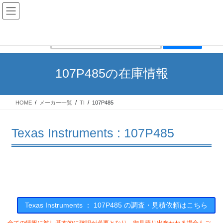
コ
ナ
ン
ビ
テ
ゲ
ン
ー
在庫検索
ツ
シ
へ
ョ
ス
ン
107P485の在庫情報
キ
に
ッ
移
プ
動
HOME
メーカー一覧
TI
107P485
Texas Instruments : 107P485
Texas Instruments ： 107P485 の調査・見積依頼はこちら