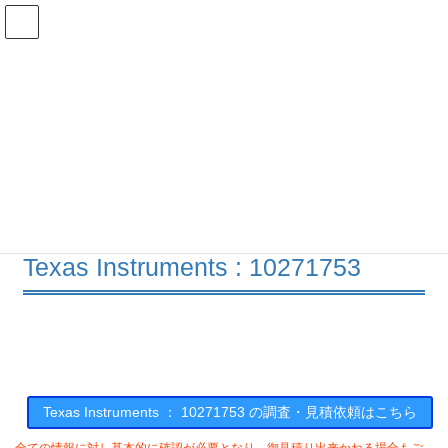
コ
ナ
ン
ビ
テ
ゲ
ン
ー
在庫検索
ツ
シ
へ
ョ
ス
ン
10271753の在庫情報
キ
に
ッ
移
プ
動
HOME
メーカー一覧
TI
10271753
Texas Instruments : 10271753
Texas Instruments ： 10271753 の調査・見積依頼はこちら