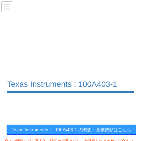
コ
ナ
ン
ビ
テ
ゲ
ン
ー
在庫検索
ツ
シ
へ
ョ
ス
ン
100A403-1の在庫情報
キ
に
ッ
移
プ
動
HOME
メーカー一覧
TI
100A4031
Texas Instruments : 100A403-1
Texas Instruments ： 100A403-1 の調査・見積依頼はこちら