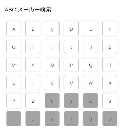
ABC メーカー検索
A
B
C
D
E
F
G
H
I
J
K
L
M
N
O
P
Q
R
S
T
U
V
W
X
Y
Z
0
1
2
3
4
5
6
7
8
9