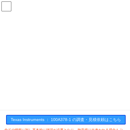
コ
ナ
ン
ビ
テ
ゲ
ン
ー
在庫検索
ツ
シ
へ
ョ
ス
ン
100A378-1の在庫情報
キ
に
ッ
移
プ
動
HOME
メーカー一覧
TI
100A3781
Texas Instruments : 100A378-1
Texas Instruments ： 100A378-1 の調査・見積依頼はこちら