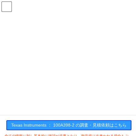
コ
ナ
ン
ビ
テ
ゲ
ン
ー
在庫検索
ツ
シ
へ
ョ
ス
ン
100A398-2の在庫情報
キ
に
ッ
移
プ
動
HOME
メーカー一覧
TI
100A3982
Texas Instruments : 100A398-2
Texas Instruments ： 100A398-2 の調査・見積依頼はこちら