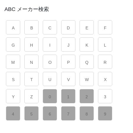
ABC メーカー検索
A
B
C
D
E
F
G
H
I
J
K
L
M
N
O
P
Q
R
S
T
U
V
W
X
Y
Z
0
1
2
3
4
5
6
7
8
9