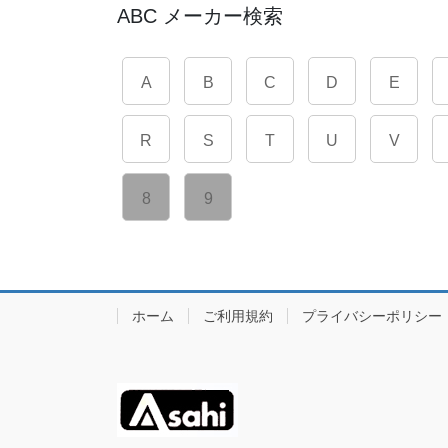
ABC メーカー検索
A
B
C
D
E
R
S
T
U
V
8
9
ホーム
ご利用規約
プライバシーポリシー