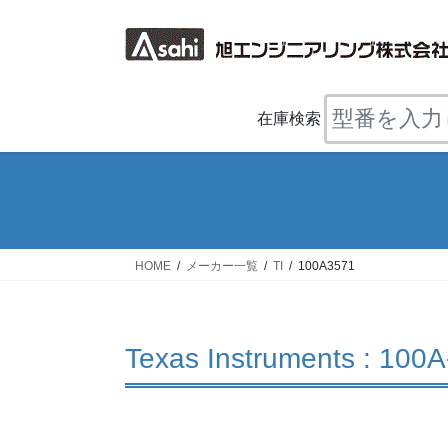
コ
ナ
ン
ビ
テ
ゲ
ン
ー
ツ
シ
在庫検索
へ
ョ
ス
ン
キ
に
ッ
移
プ
動
HOME
メーカー一覧
TI
100A3571
Texas Instruments : 100A