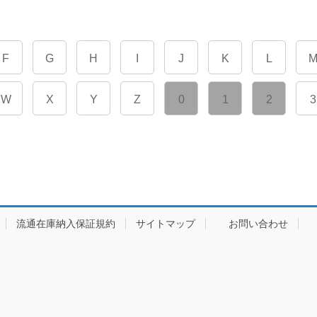
F
G
H
I
J
K
L
W
X
Y
Z
0
1
2
3
流通在庫納入保証規約
サイトマップ
お問い合わせ