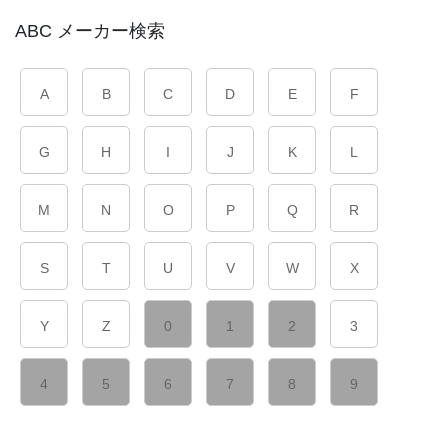
ABC メーカー検索
A
B
C
D
E
F
G
H
I
J
K
L
M
N
O
P
Q
R
S
T
U
V
W
X
Y
Z
0
1
2
3
4
5
6
7
8
9