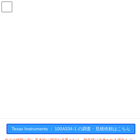
コ
ナ
ン
ビ
テ
ゲ
ン
ー
在庫検索
ツ
シ
へ
ョ
ス
ン
100A334-1の在庫情報
キ
に
ッ
移
プ
動
HOME
メーカー一覧
TI
100A3341
Texas Instruments : 100A334-1
Texas Instruments ： 100A334-1 の調査・見積依頼はこちら