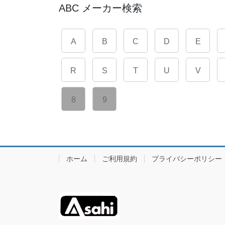
ABC メーカー検索
A
B
C
D
E
R
S
T
U
V
8
9
ホーム
ご利用規約
プライバシーポリシー