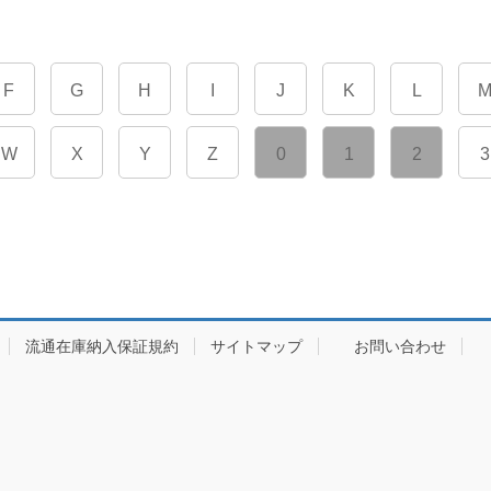
F
G
H
I
J
K
L
W
X
Y
Z
0
1
2
3
流通在庫納入保証規約
サイトマップ
お問い合わせ