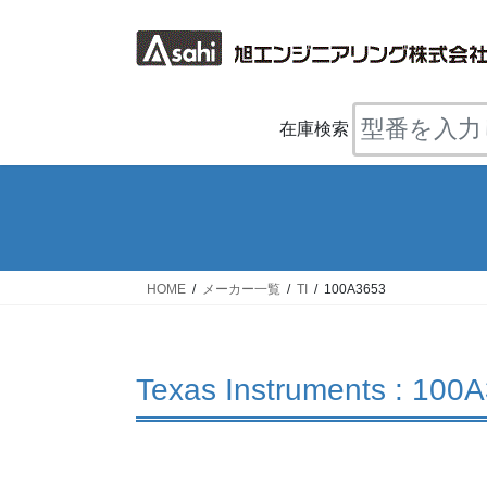
コ
ナ
ン
ビ
テ
ゲ
ン
ー
ツ
シ
在庫検索
へ
ョ
ス
ン
キ
に
ッ
移
プ
動
HOME
メーカー一覧
TI
100A3653
Texas Instruments : 100