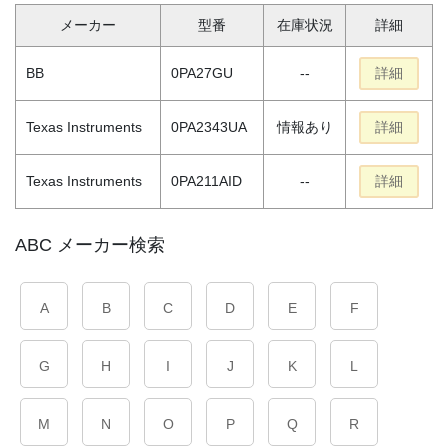
メーカー
型番
在庫状況
詳細
BB
0PA27GU
--
詳細
Texas Instruments
0PA2343UA
情報あり
詳細
Texas Instruments
0PA211AID
--
詳細
ABC メーカー検索
A
B
C
D
E
F
G
H
I
J
K
L
M
N
O
P
Q
R