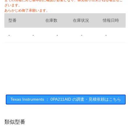
全ての情報に対し基本的に確認が必要となり、御見積り出来かねる場合もご
ざいます。
あらかじめ御了承願います。
型番
在庫数
在庫状況
情報日時
-
-
-
-
-
Texas Instruments ： 0PA211AID の調査・見積依頼はこちら
類似型番