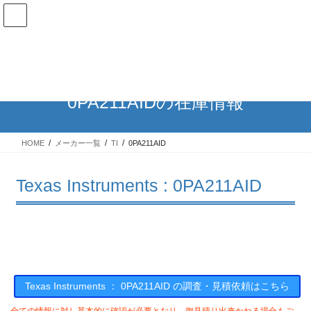
コ
ナ
ン
ビ
テ
ゲ
ン
ー
在庫検索
ツ
シ
へ
ョ
ス
ン
0PA211AIDの在庫情報
キ
に
ッ
移
プ
動
HOME
メーカー一覧
TI
0PA211AID
Texas Instruments : 0PA211AID
Texas Instruments ： 0PA211AID の調査・見積依頼はこちら