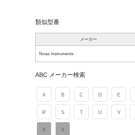
類似型番
メーカー
Texas Instruments
ABC メーカー検索
A
B
C
D
E
R
S
T
U
V
8
9