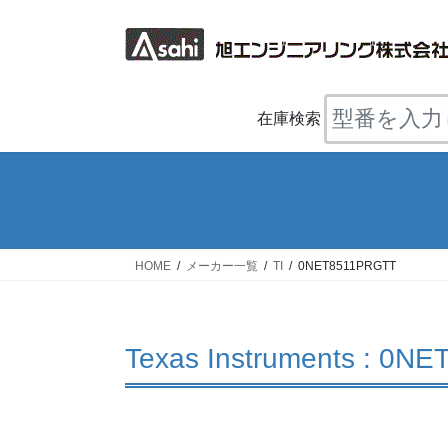
コ
ナ
ン
ビ
テ
ゲ
ン
ー
ツ
シ
在庫検索
へ
ョ
ス
ン
キ
に
ッ
移
プ
動
HOME
メーカー一覧
TI
0NET8511PRGTT
Texas Instruments : 0N