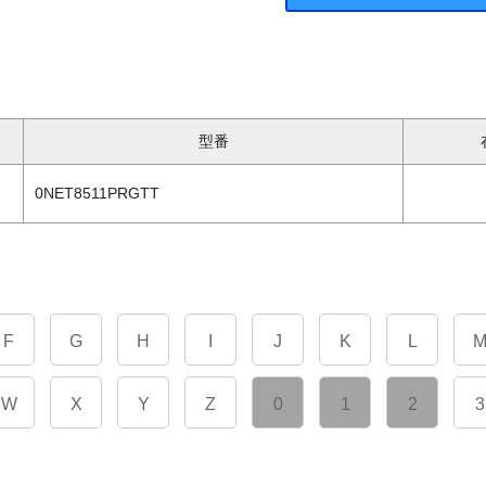
型番
0NET8511PRGTT
F
G
H
I
J
K
L
W
X
Y
Z
0
1
2
3