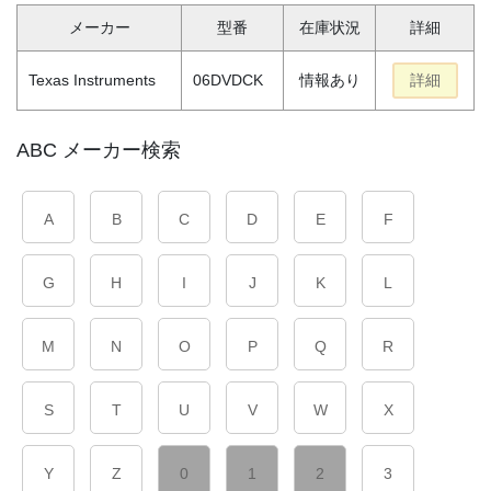
メーカー
型番
在庫状況
詳細
Texas Instruments
06DVDCK
情報あり
詳細
ABC メーカー検索
A
B
C
D
E
F
G
H
I
J
K
L
M
N
O
P
Q
R
S
T
U
V
W
X
Y
Z
0
1
2
3