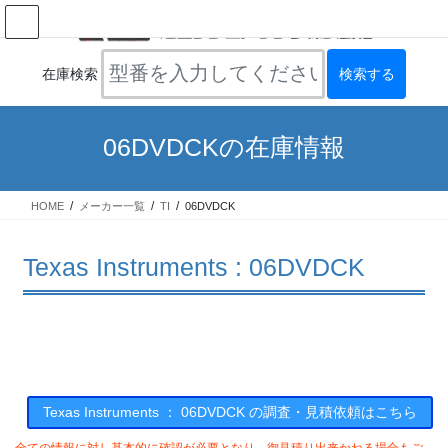
コ
ナ
ン
ビ
テ
ゲ
ン
ー
在庫検索
ツ
シ
へ
ョ
ス
ン
06DVDCKの在庫情報
キ
に
ッ
移
プ
動
HOME
メーカー一覧
TI
06DVDCK
Texas Instruments : 06DVDCK
Texas Instruments ： 06DVDCK の調査・見積依頼はこちら