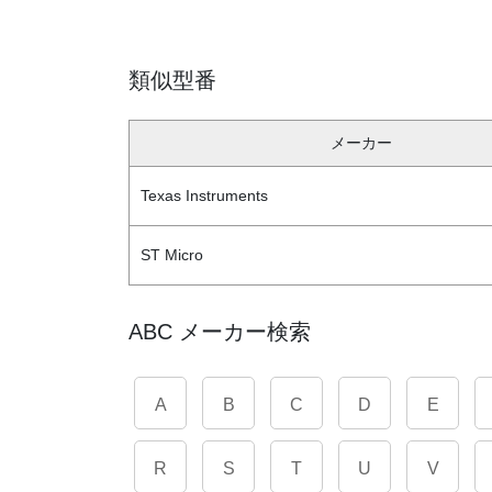
類似型番
メーカー
Texas Instruments
ST Micro
ABC メーカー検索
A
B
C
D
E
R
S
T
U
V