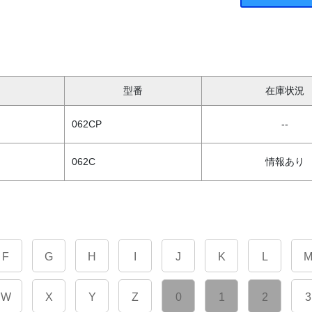
型番
在庫状況
062CP
--
062C
情報あり
F
G
H
I
J
K
L
W
X
Y
Z
0
1
2
3