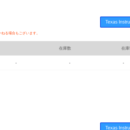
Texas In
かねる場合もございます。
在庫数
在庫
-
-
-
Texas In