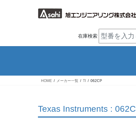
コ
ナ
ン
ビ
テ
ゲ
ン
ー
ツ
シ
在庫検索
へ
ョ
ス
ン
キ
に
ッ
移
プ
動
HOME
メーカー一覧
TI
062CP
Texas Instruments : 062