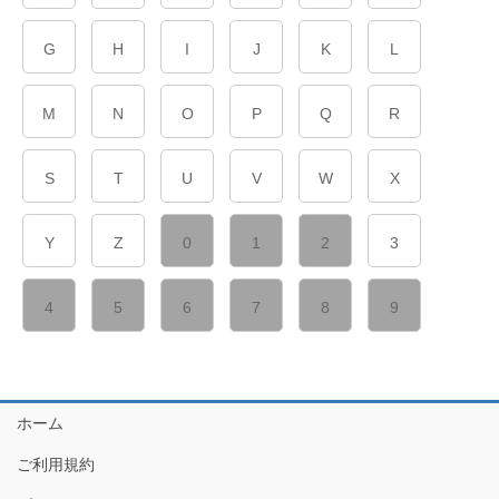
G
H
I
J
K
L
M
N
O
P
Q
R
S
T
U
V
W
X
Y
Z
0
1
2
3
4
5
6
7
8
9
ホーム
ご利用規約