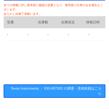
全ての情報に対し基本的に確認が必要となり、御見積り出来かねる場合もご
ざいます。
あらかじめ御了承願います。
型番
在庫数
在庫状況
情報日時
-
-
-
-
-
Texas Instruments ： 033-607302 の調査・見積依頼はこち
ら