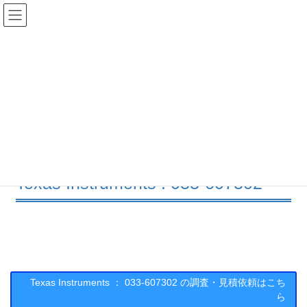
コ
ナ
ン
ビ
テ
ゲ
ン
ー
在庫検索
ツ
シ
へ
ョ
ス
ン
033-607302の在庫情報
キ
に
ッ
移
プ
動
HOME
メーカー一覧
TI
033607302
Texas Instruments : 033-607302
Texas Instruments ： 033-607302 の調査・見積依頼はこち
ら