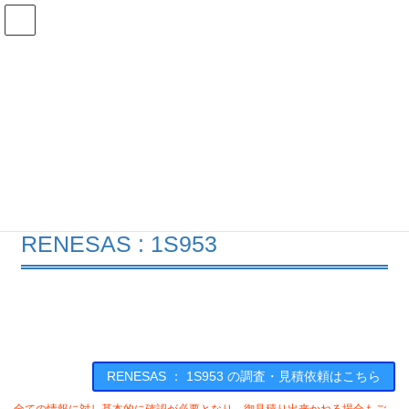
コ
ナ
ン
ビ
テ
ゲ
ン
ー
在庫検索
ツ
シ
へ
ョ
ス
ン
1S953の在庫情報
キ
に
ッ
移
プ
動
HOME
メーカー一覧
RENESAS
1S953
RENESAS : 1S953
RENESAS ： 1S953 の調査・見積依頼はこちら