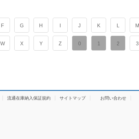
F
G
H
I
J
K
L
W
X
Y
Z
0
1
2
3
流通在庫納入保証規約
サイトマップ
お問い合わせ