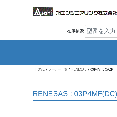
コ
ナ
ン
ビ
テ
ゲ
ン
ー
ツ
シ
在庫検索
へ
ョ
ス
ン
キ
に
ッ
移
プ
動
HOME
メーカー一覧
RENESAS
03P4MFDCAZP
RENESAS : 03P4MF(DC)