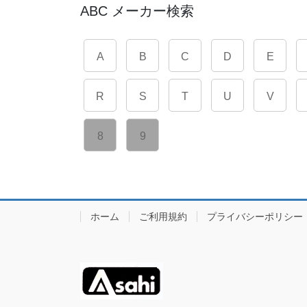
ABC メーカー検索
A
B
C
D
E
R
S
T
U
V
8
9
ホーム
ご利用規約
プライバシーポリシー