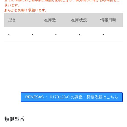
全ての情報に対し基本的に確認が必要となり、御見積り出来かねる場合もご
ざいます。
あらかじめ御了承願います。
型番
在庫数
在庫状況
情報日時
-
-
-
-
-
RENESAS ： 0170123-0 の調査・見積依頼はこちら
類似型番