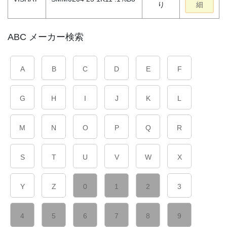
り
細
ABC メーカー検索
A
B
C
D
E
F
G
H
I
J
K
L
M
N
O
P
Q
R
S
T
U
V
W
X
Y
Z
0
1
2
3
4
5
6
7
8
9