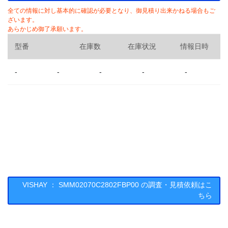
全ての情報に対し基本的に確認が必要となり、御見積り出来かねる場合もご
ざいます。
あらかじめ御了承願います。
型番
在庫数
在庫状況
情報日時
-
-
-
-
-
VISHAY ： SMM02070C2802FBP00 の調査・見積依頼はこ
ちら