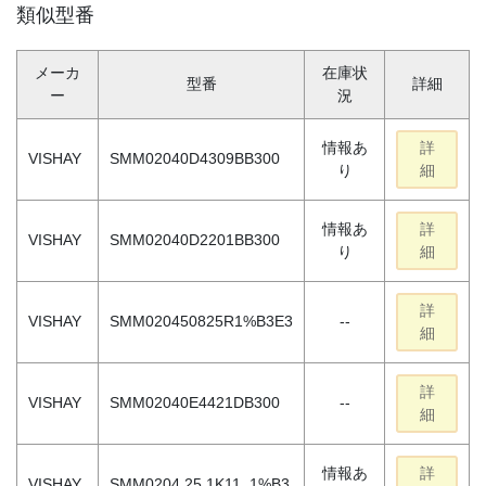
類似型番
メーカ
在庫状
型番
詳細
ー
況
情報あ
詳
VISHAY
SMM02040D4309BB300
り
細
情報あ
詳
VISHAY
SMM02040D2201BB300
り
細
詳
VISHAY
SMM020450825R1%B3E3
--
細
詳
VISHAY
SMM02040E4421DB300
--
細
情報あ
詳
VISHAY
SMM0204 25 1K11 .1%B3