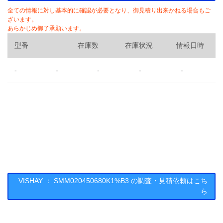
全ての情報に対し基本的に確認が必要となり、御見積り出来かねる場合もご
ざいます。
あらかじめ御了承願います。
型番
在庫数
在庫状況
情報日時
-
-
-
-
-
VISHAY ： SMM020450680K1%B3 の調査・見積依頼はこち
ら