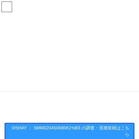
コ
ナ
ン
ビ
テ
ゲ
ン
ー
在庫検索
ツ
シ
へ
ョ
ス
ン
SMM020450680K1%B3の在庫情報
キ
に
ッ
移
プ
動
HOME
メーカー一覧
VISHAY
SMM020450680K1B3
VISHAY : SMM020450680K1%B3
VISHAY ： SMM020450680K1%B3 の調査・見積依頼はこち
ら