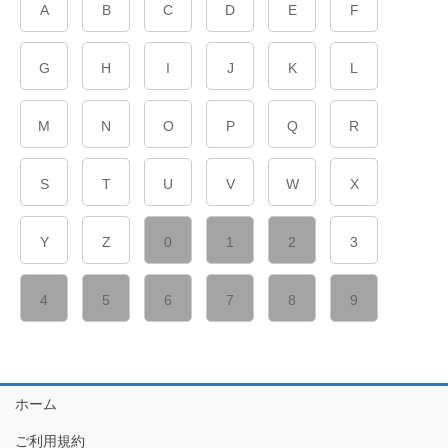
A
B
C
D
E
F
G
H
I
J
K
L
M
N
O
P
Q
R
S
T
U
V
W
X
Y
Z
0
1
2
3
4
5
6
7
8
9
ホーム
ご利用規約