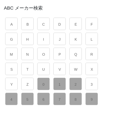
ABC メーカー検索
A
B
C
D
E
F
G
H
I
J
K
L
M
N
O
P
Q
R
S
T
U
V
W
X
Y
Z
0
1
2
3
4
5
6
7
8
9