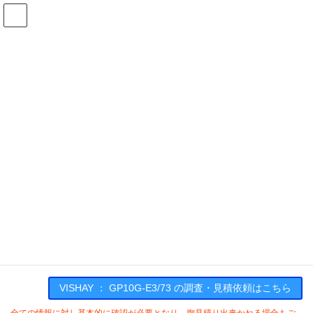
コ
ナ
ン
ビ
テ
ゲ
ン
ー
在庫検索
ツ
シ
へ
ョ
ス
ン
GP10G-E3/73の在庫情報
キ
に
ッ
移
プ
動
HOME
メーカー一覧
VISHAY
GP10GE373
VISHAY : GP10G-E3/73
VISHAY ： GP10G-E3/73 の調査・見積依頼はこちら