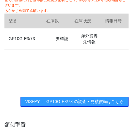
全ての情報に対し基本的に確認が必要となり、御見積り出来かねる場合もご
ざいます。
あらかじめ御了承願います。
型番
在庫数
在庫状況
情報日時
海外提携
GP10G-E3/73
要確認
-
先情報
VISHAY ： GP10G-E3/73 の調査・見積依頼はこちら
類似型番