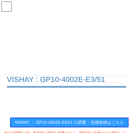
コ
ナ
ン
ビ
テ
ゲ
ン
ー
在庫検索
ツ
シ
へ
ョ
ス
ン
GP10-4002E-E3/51の在庫情報
キ
に
ッ
移
プ
動
HOME
メーカー一覧
VISHAY
GP104002EE351
VISHAY : GP10-4002E-E3/51
VISHAY ： GP10-4002E-E3/51 の調査・見積依頼はこちら