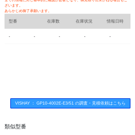
全ての情報に対し基本的に確認が必要となり、御見積り出来かねる場合もご
ざいます。
あらかじめ御了承願います。
型番
在庫数
在庫状況
情報日時
-
-
-
-
-
VISHAY ： GP10-4002E-E3/51 の調査・見積依頼はこちら
類似型番