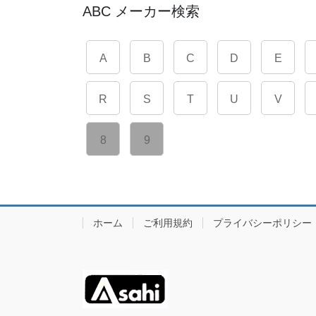
ABC メーカー検索
A
B
C
D
E
R
S
T
U
V
8
9
ホーム
ご利用規約
プライバシーポリシー