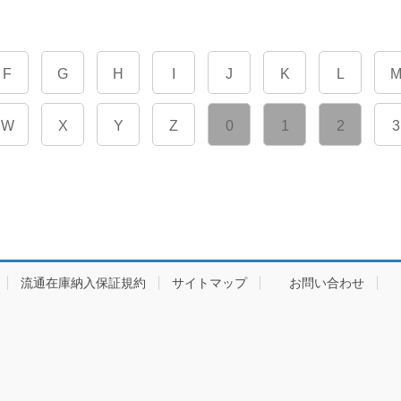
F
G
H
I
J
K
L
W
X
Y
Z
0
1
2
3
流通在庫納入保証規約
サイトマップ
お問い合わせ