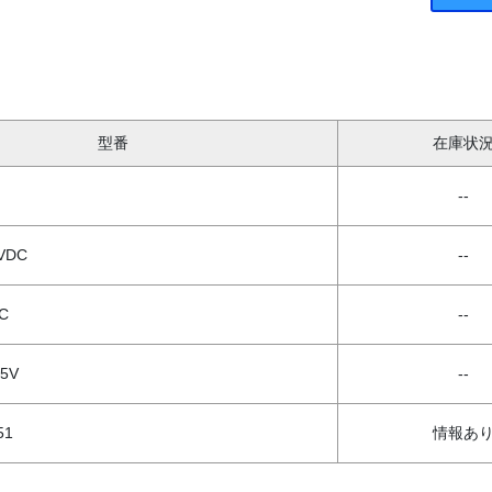
型番
在庫状
--
VDC
--
C
--
C5V
--
51
情報あ