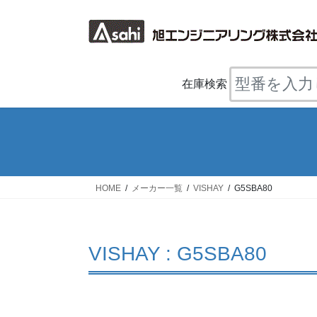
コ
ナ
ン
ビ
テ
ゲ
ン
ー
ツ
シ
在庫検索
へ
ョ
ス
ン
キ
に
ッ
移
プ
動
HOME
メーカー一覧
VISHAY
G5SBA80
VISHAY : G5SBA80