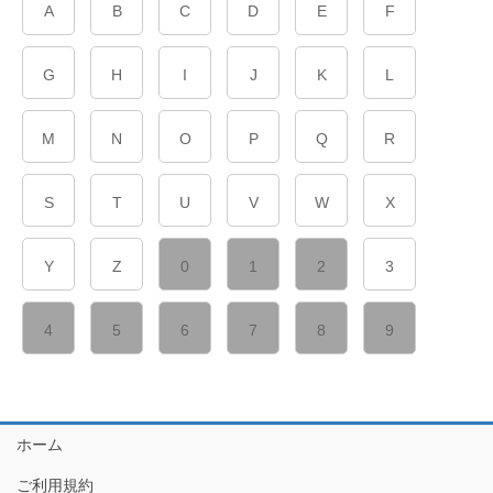
A
B
C
D
E
F
G
H
I
J
K
L
M
N
O
P
Q
R
S
T
U
V
W
X
Y
Z
0
1
2
3
4
5
6
7
8
9
ホーム
ご利用規約