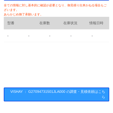
全ての情報に対し基本的に確認が必要となり、御見積り出来かねる場合もご
ざいます。
あらかじめ御了承願います。
型番
在庫数
在庫状況
情報日時
-
-
-
-
-
VISHAY ： G27094731501JLA000 の調査・見積依頼はこち
ら