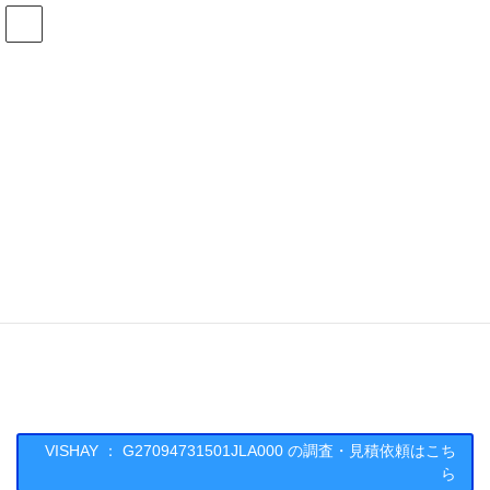
コ
ナ
ン
ビ
テ
ゲ
ン
ー
在庫検索
ツ
シ
へ
ョ
ス
ン
G27094731501JLA000の在庫情報
キ
に
ッ
移
プ
動
HOME
メーカー一覧
VISHAY
G27094731501JLA000
VISHAY : G27094731501JLA000
VISHAY ： G27094731501JLA000 の調査・見積依頼はこち
ら