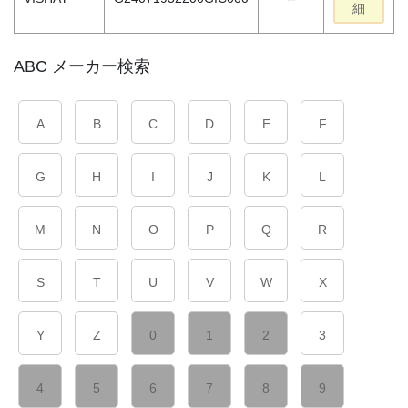
細
ABC メーカー検索
A
B
C
D
E
F
G
H
I
J
K
L
M
N
O
P
Q
R
S
T
U
V
W
X
Y
Z
0
1
2
3
4
5
6
7
8
9