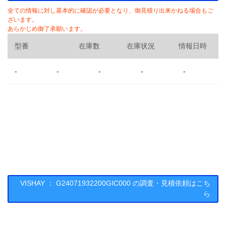
全ての情報に対し基本的に確認が必要となり、御見積り出来かねる場合もご
ざいます。
あらかじめ御了承願います。
型番
在庫数
在庫状況
情報日時
-
-
-
-
-
VISHAY ： G24071932200GIC000 の調査・見積依頼はこち
ら