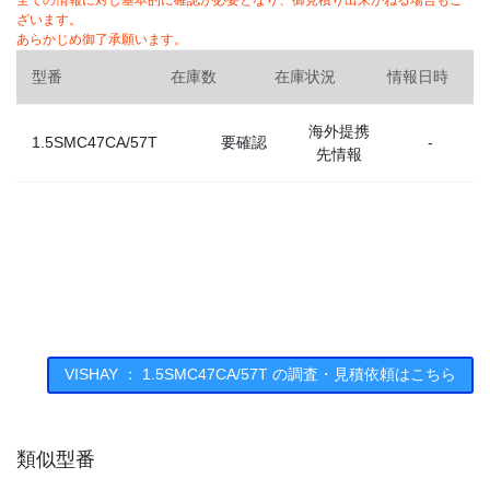
全ての情報に対し基本的に確認が必要となり、御見積り出来かねる場合もご
ざいます。
あらかじめ御了承願います。
型番
在庫数
在庫状況
情報日時
海外提携
1.5SMC47CA/57T
要確認
-
先情報
VISHAY ： 1.5SMC47CA/57T の調査・見積依頼はこちら
類似型番