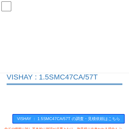
コ
ナ
ン
ビ
テ
ゲ
ン
ー
在庫検索
ツ
シ
へ
ョ
ス
ン
1.5SMC47CA/57Tの在庫情報
キ
に
ッ
移
プ
動
HOME
メーカー一覧
VISHAY
15SMC47CA57T
VISHAY : 1.5SMC47CA/57T
VISHAY ： 1.5SMC47CA/57T の調査・見積依頼はこちら