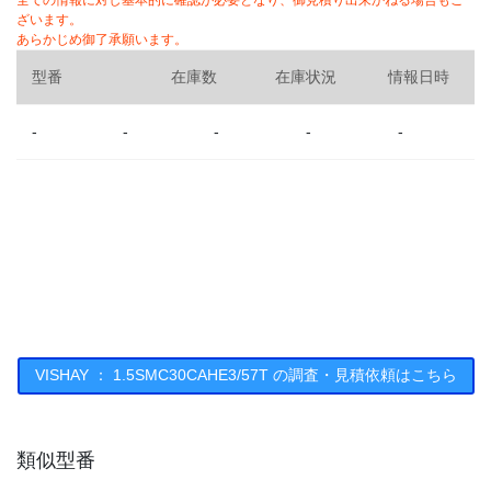
全ての情報に対し基本的に確認が必要となり、御見積り出来かねる場合もご
ざいます。
あらかじめ御了承願います。
型番
在庫数
在庫状況
情報日時
-
-
-
-
-
VISHAY ： 1.5SMC30CAHE3/57T の調査・見積依頼はこちら
類似型番