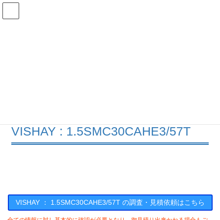
コ
ナ
ン
ビ
テ
ゲ
ン
ー
在庫検索
ツ
シ
へ
ョ
ス
ン
1.5SMC30CAHE3/57Tの在庫情報
キ
に
ッ
移
プ
動
HOME
メーカー一覧
VISHAY
15SMC30CAHE357T
VISHAY : 1.5SMC30CAHE3/57T
VISHAY ： 1.5SMC30CAHE3/57T の調査・見積依頼はこちら