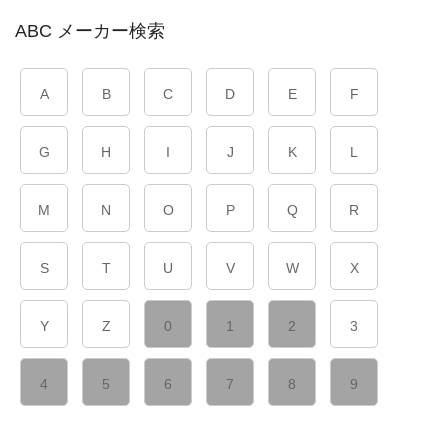
ABC メーカー検索
A
B
C
D
E
F
G
H
I
J
K
L
M
N
O
P
Q
R
S
T
U
V
W
X
Y
Z
0
1
2
3
4
5
6
7
8
9