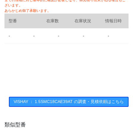
全ての情報に対し基本的に確認が必要となり、御見積り出来かねる場合もご
ざいます。
あらかじめ御了承願います。
型番
在庫数
在庫状況
情報日時
-
-
-
-
-
VISHAY ： 1.5SMC18CAE39AT の調査・見積依頼はこちら
類似型番