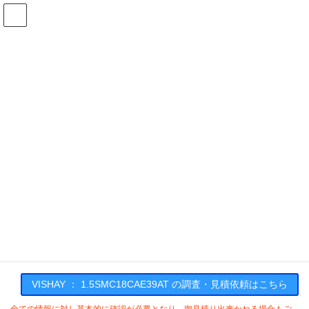
コ
ナ
ン
ビ
テ
ゲ
ン
ー
在庫検索
ツ
シ
へ
ョ
ス
ン
1.5SMC18CAE39ATの在庫情報
キ
に
ッ
移
プ
動
HOME
メーカー一覧
VISHAY
15SMC18CAE39AT
VISHAY : 1.5SMC18CAE39AT
VISHAY ： 1.5SMC18CAE39AT の調査・見積依頼はこちら