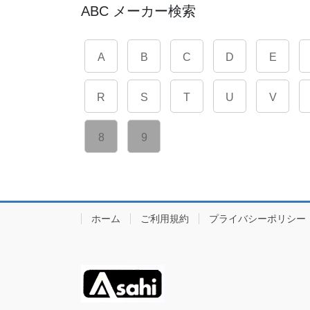
ABC メーカー検索
A
B
C
D
E
R
S
T
U
V
8
9
ホーム
ご利用規約
プライバシーポリシー