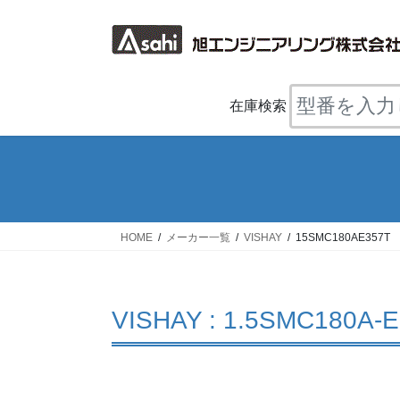
コ
ナ
ン
ビ
テ
ゲ
ン
ー
ツ
シ
在庫検索
へ
ョ
ス
ン
キ
に
ッ
移
プ
動
HOME
メーカー一覧
VISHAY
15SMC180AE357T
VISHAY : 1.5SMC180A-E