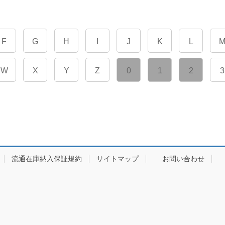
F
G
H
I
J
K
L
W
X
Y
Z
0
1
2
3
流通在庫納入保証規約
サイトマップ
お問い合わせ