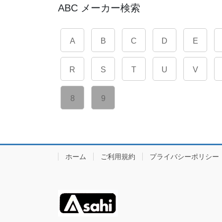
ABC メーカー検索
A
B
C
D
E
R
S
T
U
V
8
9
ホーム
ご利用規約
プライバシーポリシー