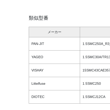
類似型番
メーカー
PAN-JIT
1.5SMC250A_R3
YAGEO
1.5SMC30A/TR1
VISHAY
15SMC43CAE35
Littelfuse
1.5SMC250
DIOTEC
1.5SMCJ12CA