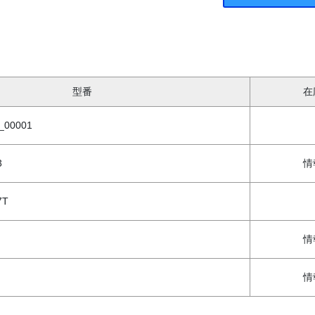
型番
在
_00001
3
情
7T
情
情