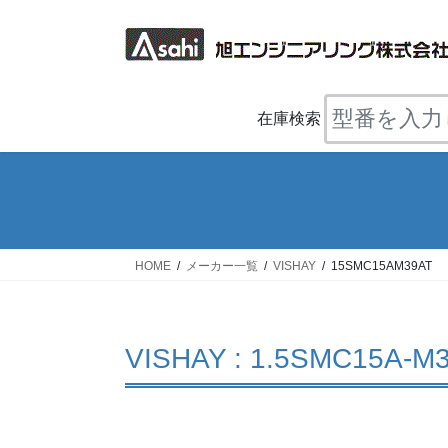
コ
ナ
ン
ビ
テ
ゲ
ン
ー
ツ
シ
在庫検索
へ
ョ
ス
ン
キ
に
ッ
移
プ
動
HOME
メーカー一覧
VISHAY
15SMC15AM39AT
VISHAY : 1.5SMC15A-M3