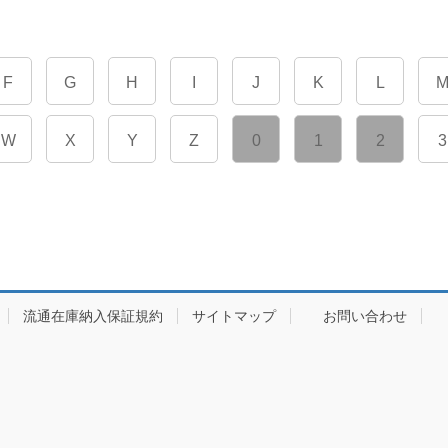
F
G
H
I
J
K
L
W
X
Y
Z
0
1
2
3
流通在庫納入保証規約
サイトマップ
お問い合わせ