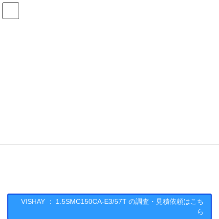
コ
ナ
ン
ビ
テ
ゲ
ン
ー
在庫検索
ツ
シ
へ
ョ
ス
ン
1.5SMC150CA-E3/57Tの在庫情報
キ
に
ッ
移
プ
動
HOME
メーカー一覧
VISHAY
15SMC150CAE357T
VISHAY : 1.5SMC150CA-E3/57T
VISHAY ： 1.5SMC150CA-E3/57T の調査・見積依頼はこち
ら