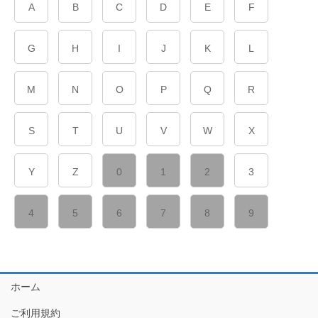
A
B
C
D
E
F
G
H
I
J
K
L
M
N
O
P
Q
R
S
T
U
V
W
X
Y
Z
0
1
2
3
4
5
6
7
8
9
ホーム
ご利用規約