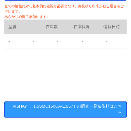
全ての情報に対し基本的に確認が必要となり、御見積り出来かねる場合もご
ざいます。
あらかじめ御了承願います。
型番
在庫数
在庫状況
情報日時
-
-
-
-
-
VISHAY ： 1.5SMC150CA-E3/57T の調査・見積依頼はこち
ら