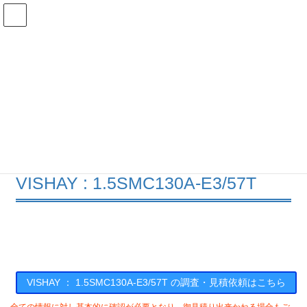
コ
ナ
ン
ビ
テ
ゲ
ン
ー
在庫検索
ツ
シ
へ
ョ
ス
ン
1.5SMC130A-E3/57Tの在庫情報
キ
に
ッ
移
プ
動
HOME
メーカー一覧
VISHAY
15SMC130AE357T
VISHAY : 1.5SMC130A-E3/57T
VISHAY ： 1.5SMC130A-E3/57T の調査・見積依頼はこちら