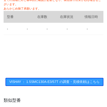
全ての情報に対し基本的に確認が必要となり、御見積り出来かねる場合もご
ざいます。
あらかじめ御了承願います。
型番
在庫数
在庫状況
情報日時
-
-
-
-
-
VISHAY ： 1.5SMC130A-E3/57T の調査・見積依頼はこちら
類似型番