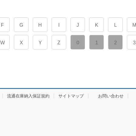
F
G
H
I
J
K
L
W
X
Y
Z
0
1
2
3
流通在庫納入保証規約
サイトマップ
お問い合わせ