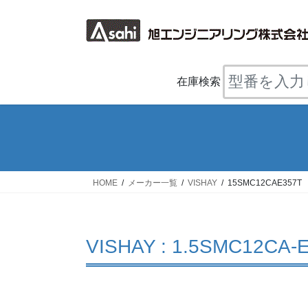
コ
ナ
ン
ビ
テ
ゲ
ン
ー
ツ
シ
在庫検索
へ
ョ
ス
ン
キ
に
ッ
移
プ
動
HOME
メーカー一覧
VISHAY
15SMC12CAE357T
VISHAY : 1.5SMC12CA-E