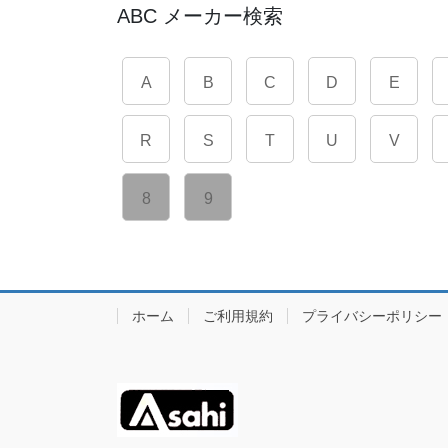
ABC メーカー検索
A
B
C
D
E
R
S
T
U
V
8
9
ホーム
ご利用規約
プライバシーポリシー